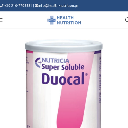
+30 210-7705581
|
info@health-nutrition.gr