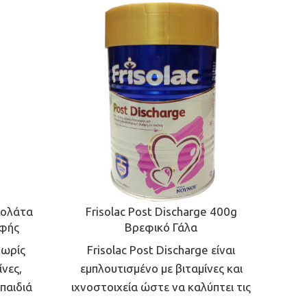
κολάτα
Frisolac Post Discharge 400g
Lo
φής
Βρεφικό Γάλα
χωρίς
Frisolac Post Discharge είναι
Το
ίνες,
εμπλουτισμένο με βιταμίνες και
δι
 παιδιά
ιχνοστοιχεία ώστε να καλύπτει τις
ιδιαίτερα αυξημένες θρεπτικές