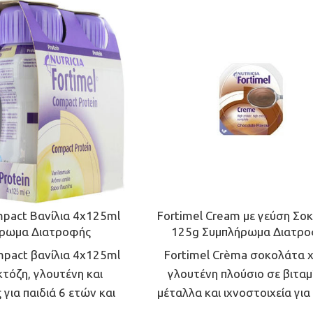
mpact Βανίλια 4x125ml
Fortimel Cream με γεύση Σο
ρωμα Διατροφής
125g Συμπλήρωμα Διατρο
mpact βανίλια 4x125ml
Fortimel Crèma σοκολάτα 
κτόζη, γλουτένη και
γλουτένη πλούσιο σε βιταμ
 για παιδιά 6 ετών και
μέταλλα και ιχνοστοιχεία για
πάνω.
6 ετών και πάνω.