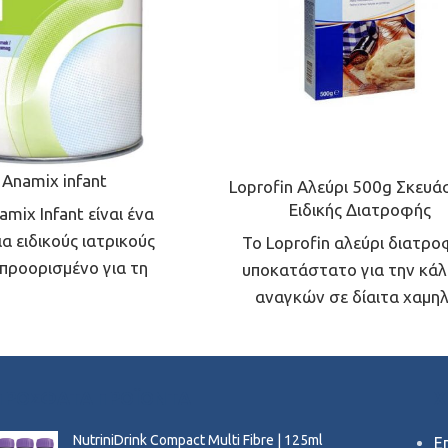
Anamix infant
Loprofin Αλεύρι 500g Σκευ
Ειδικής Διατροφής
mix Infant είναι ένα
α ειδικούς ιατρικούς
Το Loprofin αλεύρι διατρο
προορισμένο για τη
υποκατάστατο για την κά
ή αντιμετώπιση της
αναγκών σε δίαιτα χαμη
μένης γλουταρικής
πρωτεΐνης.
ου 1, σε βρέφη από τη
 τους 12 μήνες και ως
ΠΡΌΣΦΑΤΑ ΠΡΟΪΌΝΤΑ
Χ
τική τροφή έως τα 3
έτη.
NutriniDrink Compact Multi Fibre | 125ml
Ε