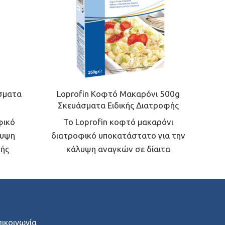
Nu
άσματα
Loprofin Κοφτό Μακαρόνι 500g
Σκευάσματα Ειδικής Διατροφής
To 
φικό
Το Loprofin κοφτό μακαρόνι
λυψη
διατροφικό υποκατάστατο για την
λής
κάλυψη αναγκών σε δίαιτα
χαμηλής πρωτεΐνης.
(
έτ
ΡΉΣΙΜΟΙ ΣΎΝΔΕΣΜΟΙ
για
πικοινωνία