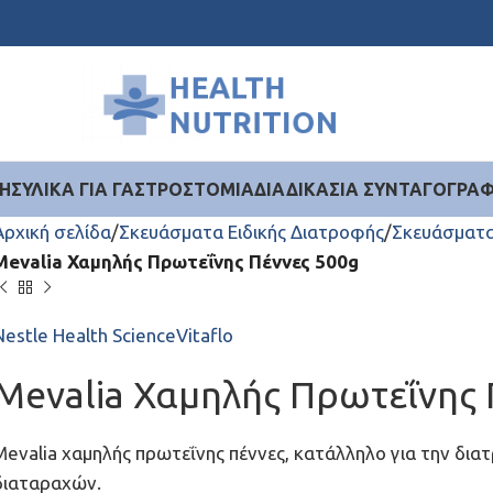
ΉΣ
ΥΛΙΚΆ ΓΙΑ ΓΑΣΤΡΟΣΤΟΜΊΑ
ΔΙΑΔΙΚΑΣΊΑ ΣΥΝΤΑΓΟΓΡΆ
Αρχική σελίδα
Σκευάσματα Ειδικής Διατροφής
Σκευάσματα
Mevalia Χαμηλής Πρωτεΐνης Πέννες 500g
Nestle Health Science
Vitaflo
Mevalia Χαμηλής Πρωτεΐνης 
Mevalia χαμηλής πρωτεΐνης πέννες, κατάλληλο για την δ
διαταραχών.