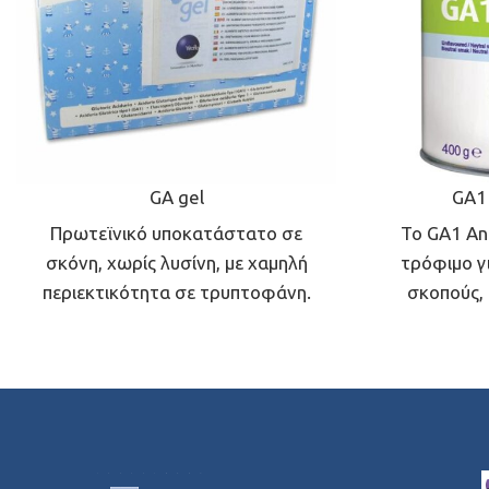
GA gel
GA1 
Πρωτεϊνικό υποκατάστατο σε
Το GA1 Ana
σκόνη, χωρίς λυσίνη, με χαμηλή
τρόφιμο γι
περιεκτικότητα σε τρυπτοφάνη.
σκοπούς, 
Περιέχει απαραίτητα και μη
διατροφικ
απαραίτητα αμινοξέα,
διαγνωσ
υδατάνθρακες, βιταμίνες, μέταλλα
οξουρίας τύπ
και ιχνοστοιχεία. Το GA gel neutro
γέννηση έως
προορίζεται για την κάλυψη των
συμπληρωμα
διατροφικών αναγκών ατόμων με