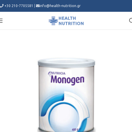
+30 210-7705581
|
info@health-nutrition.gr