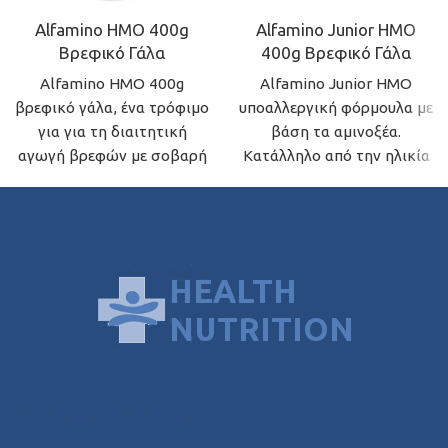
Alfamino HMO 400g
Alfamino Junior HMO
Βρεφικό Γάλα
400g Βρεφικό Γάλα
Alfamino HMO 400g
Alfamino Junior HMO
βρεφικό γάλα, ένα τρόφιμο
υποαλλεργική φόρμουλα με
για για τη διαιτητική
βάση τα αμινοξέα.
αγωγή βρεφών με σοβαρή
Κατάλληλο από την ηλικία
αλλεργία στο αγελαδινό
των 6 μηνών.
γάλα ή/και πολλαπλές
τροφικές αλλεργίες.
ΠΡΌΣΦΑΤΑ ΠΡΟΪΌΝΤΑ