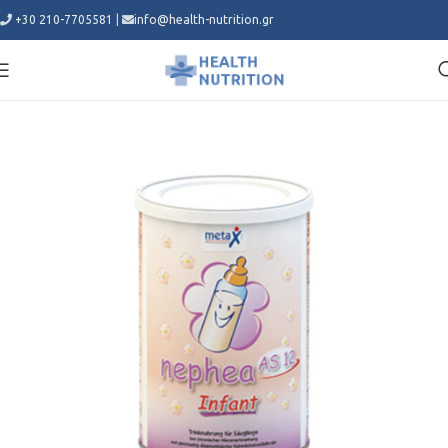
+30 210-7705581
|
info@health-nutrition.gr