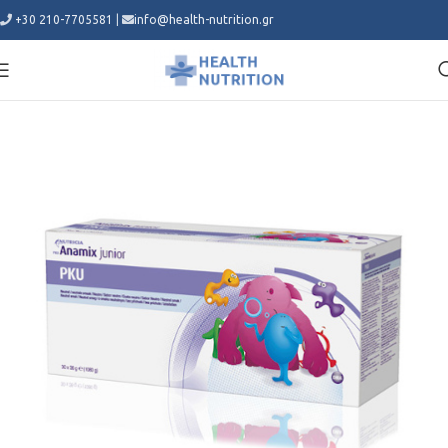
+30 210-7705581
|
info@health-nutrition.gr