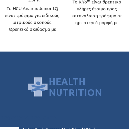
Το K.Yo™ είναι θρεπτικά
Το HCU Anamix Junior LQ
πλήρες έτοιμο προς
είναι τρόφιμο για ειδικούς
κατανάλωση τρόφιμο σε
ιατρικούς σκοπούς.
ημι-στερεά μορφή με
Θρεπτικό σκεύασμα με
αναλογία λιπαρών προς
γεύση πορτοκάλι.
υδατάνθρακες και
πρωτεΐνες 3:1. Με σάκχαρα
και γλυκαντική ουσία.
ΠΡΌΣΦΑΤΑ ΠΡΟΪΌΝΤΑ