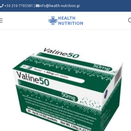
+30 210-7705581
|
info@health-nutrition.gr